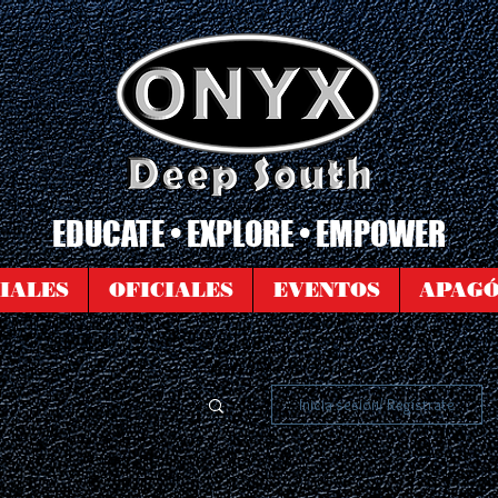
EDUCATE • EXPLORE • EMPOWER
IALES
OFICIALES
EVENTOS
APAG
Inicia sesión/ Regístrate