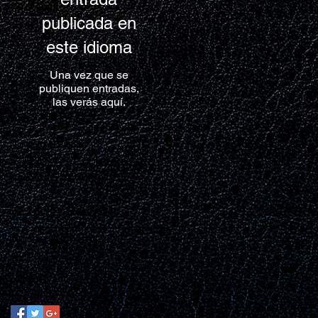
publicada en
este idioma
Una vez que se
publiquen entradas,
las verás aquí.
Archivo
No hay entradas todavía.
Buscar Por Etiquetas
No hay etiquetas aún.
Síguenos