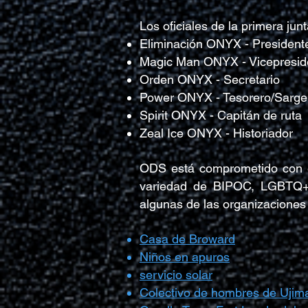
Los oficiales de la primera j
Eliminación ONYX - President
Magic Man ONYX - Vicepresid
Orden ONYX - Secretario
Power ONYX - Tesorero/Sarge
Spirit ONYX - Capitán de ruta
Zeal Ice ONYX - Historiador
ODS está comprometido con el 
variedad de BIPOC, LGBTQ+ y
algunas de las organizacione
Casa de Broward
Niños en apuros
servicio solar
Colectivo de hombres de Ujim