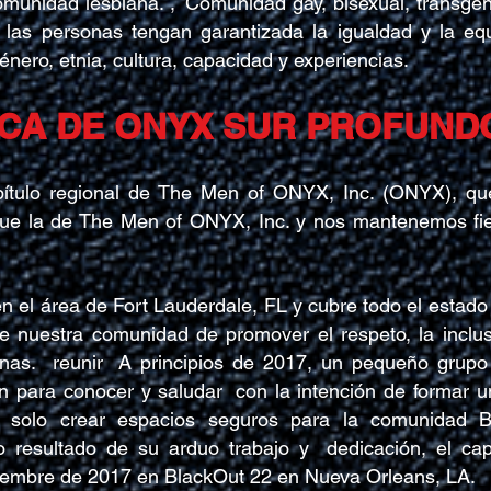
munidad lesbiana. ,
Comunidad gay, bisexual, transgé
las personas tengan garantizada la igualdad y la eq
énero, etnia, cultura, capacidad y experiencias.
CA DE ONYX SUR PROFUNDO
ulo regional de The Men of ONYX, Inc. (ONYX), que
ue la de The Men of ONYX, Inc. y nos mantenemos fiele
n el área de Fort Lauderdale, FL y cubre todo el estado
e nuestra comunidad de promover el respeto, la inclusi
nas.
reunir
A principios de 2017, un pequeño grupo
ón para conocer y saludar
con la intención de formar 
solo crear espacios seguros para la comunidad
o resultado de su arduo trabajo y
dedicación, el c
ptiembre de 2017 en BlackOut 22 en Nueva Orleans, LA.