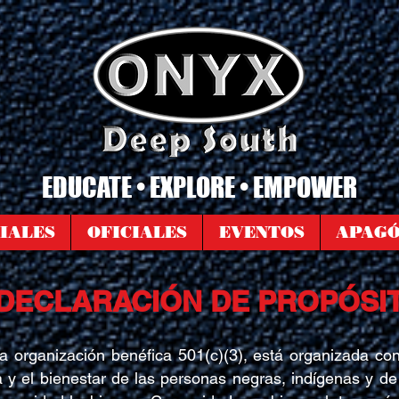
EDUCATE • EXPLORE • EMPOWER
IALES
OFICIALES
EVENTOS
APAG
DECLARACIÓN DE PROPÓSI
rganización benéfica 501(c)(3), está organizada con 
 y el bienestar de las personas negras, indígenas y de