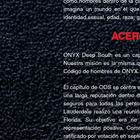
como hombres dentro de la co
imagina un mundo en el que 
identidad sexual, edad, raza, g
ACER
ONYX Deep South es un capít
Nuestra misión es la misma q
Código de hombres de ONYX.
El capítulo de ODS se centra e
una larga reputación dentro
d
seguros para todas las perso
Lauderdale realizó una reuni
Florida. Su objetivo era no
representación positiva. Com
ratificado por votación en se