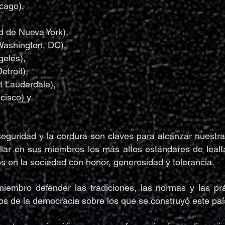
cago),
d de Nueva York),
Washington, DC),
geles),
etroit),
t Lauderdale),
cisco) y
a seguridad y la cordura son claves para alcanzar nuestra
llar en sus miembros los más altos estándares de leal
os en la sociedad con honor, generosidad y tolerancia.
iembro defender las tradiciones, las normas y las prá
os de la democracia sobre los que se construyó este paí