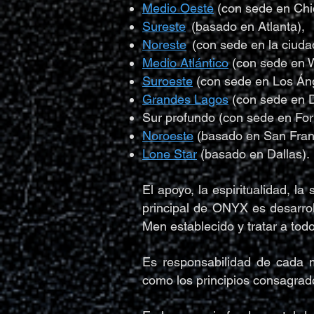
Medio Oeste
(con sede en Chi
Sureste
(basado en Atlanta),
Noreste
(con sede en la ciuda
Medio Atlántico
(con sede en 
Suroeste
(con sede en Los Án
Grandes Lagos
(con sede en D
Sur profundo (con sede en For
Noroeste
(basado en San Fran
Lone Star
(basado en Dallas).
El apoyo, la espiritualidad, l
principal de ONYX es desarro
Men establecido y tratar a tod
Es responsabilidad de cada m
como los principios consagrad