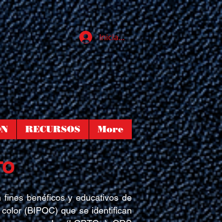
Iniciar sesión
ÓN
RECURSOS
More
TO
fines benéficos y educativos de
 color (BIPOC) que se identifican