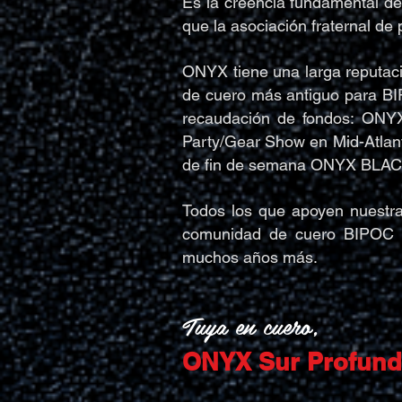
Es la creencia fundamental de
que la asociación fraternal de
ONYX tiene una larga reputaci
de cuero más antiguo para BI
recaudación de fondos: ONYX
Party/Gear Show en Mid-Atlant
de fin de semana ONYX BLACK
Todos los que apoyen nuestr
comunidad de cuero BIPOC po
muchos años más.
Tuya en cuero,
ONYX Sur Profun