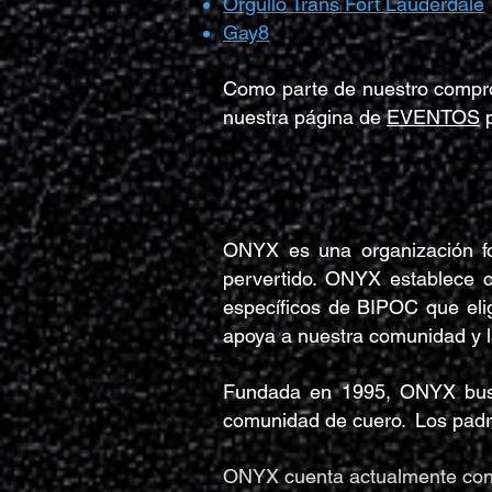
Orgullo Trans Fort Lauderdale
Gay8
Como parte de nuestro compro
nuestra página de
EVENTOS
p
ONYX es una organización fo
pervertido. ONYX establece c
específicos de BIPOC que elig
apoya a nuestra comunidad y l
Fundada en 1995, ONYX busc
comunidad de cuero.
Los pad
ONYX cuenta actualmente con l