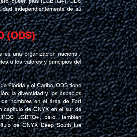
nero, queer, plus (LGBTQ+). ODS
uidad independientemente de su
 (ODS)
 es una organización nacional.
s a los valores y principios del
 de Florida y el Caribe. ODS tiene
ón, la diversidad y los espacios
 de hombres en el área de Fort
un capítulo de ONYX en el sur de
 BIPOC LGBTQ+, pero
también
apítulo de ONYX Deep South fue