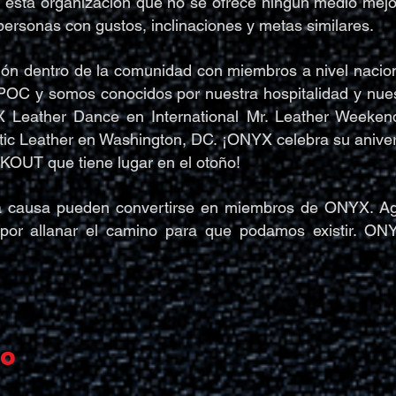
 esta organización que no se ofrece ningún medio mejor
 personas con gustos, inclinaciones y metas similares.
ón dentro de la comunidad con miembros a nivel naciona
POC y somos conocidos por nuestra hospitalidad y nue
 Leather Dance en International Mr. Leather Weekend
ic Leather en Washington, DC. ¡ONYX celebra su anivers
OUT que tiene lugar en el otoño!
a causa pueden convertirse en miembros de ONYX. Ag
r allanar el camino para que podamos existir. ONY
do