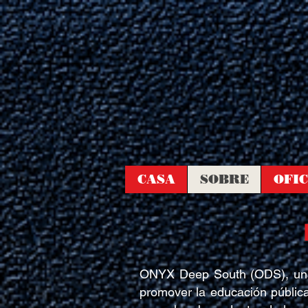
CASA
SOBRE
OFIC
ONYX Deep South (ODS), una o
promover la educación pública